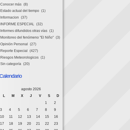
Conocer más
(8)
Estado actual del tiempo
(1)
Informacion
(37)
INFORME ESPECIAL
(32)
Informes difundidos otras vías
(1)
Monitoreo del fenómeno "El Niño"
(3)
Opinión Personal
(27)
Reporte Especial
(427)
Riesgos Meteorologicos
(1)
Sin categoría
(20)
Calendario
agosto 2026
L
M
X
J
V
S
D
1
2
3
4
5
6
7
8
9
10
11
12
13
14
15
16
17
18
19
20
21
22
23