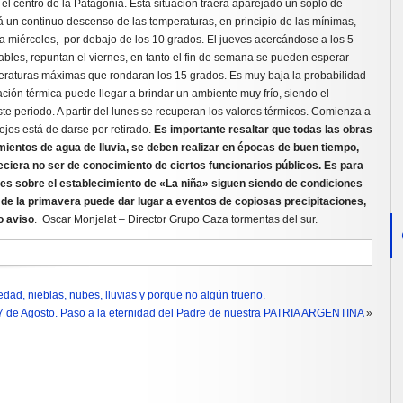
 centro de la Patagonia. Esta situación traerá aparejado un soplo de
 un continuo descenso de las temperaturas, en principio de las mínimas,
 miércoles, por debajo de los 10 grados. El jueves acercándose a los 5
bles, repuntan el viernes, en tanto el fin de semana se pueden esperar
eraturas máximas que rondaran los 15 grados. Es muy baja la probabilidad
ación térmica puede llegar a brindar un ambiente muy frío, siendo el
te periodo. A partir del lunes se recuperan los valores térmicos. Comienza a
lejos está de darse por retirado.
Es importante resaltar que todas las obras
ientos de agua de lluvia, se deben realizar en épocas de buen tiempo,
ciera no ser de conocimiento de ciertos funcionarios públicos. Es para
nes sobre el establecimiento de «La niña» siguen siendo de condiciones
e la primavera puede dar lugar a eventos de copiosas precipitaciones,
o aviso
. Oscar Monjelat – Director Grupo Caza tormentas del sur.
ad, nieblas, nubes, lluvias y porque no algún trueno.
7 de Agosto. Paso a la eternidad del Padre de nuestra PATRIA ARGENTINA
»