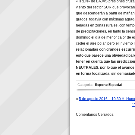
«TREN» de BAJAS presiones cruza el
viento del sector SUR que provocará
que descenderán a partir de mañana
grados, todavía con máximas agrada
heladas en zonas rurales, con temp
de precipitaciones, en tanto la sens
domingo el día de menor calor de es
ceder el aire polar, pero el invierno 
relacionadas con grandes escurrim
esto que parece una obviedad pare
tener en cuenta que las prediccio
NEUTRALES, por lo que el avance d
en forma localizada, sin demasiad
Categorias
Reporte Especial
«
5 de agosto 2016 – 10:30 H. Humed
1
Comentarios Cerrados.