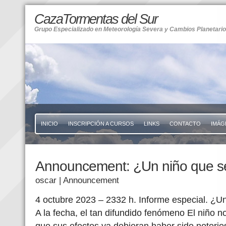
CazaTormentas del Sur
Grupo Especializado en Meteorología Severa y Cambios Planetari
INICIO
INSCRIPCIÓN A CURSOS
LINKS
CONTACTO
IMÁG
Announcement: ¿Un niño que se
oscar
| Announcement
4 octubre 2023 – 2332 h. Informe especial. ¿U
A la fecha, el tan difundido fenómeno El niño no
que sus efectos ya debieran haber sido notorio