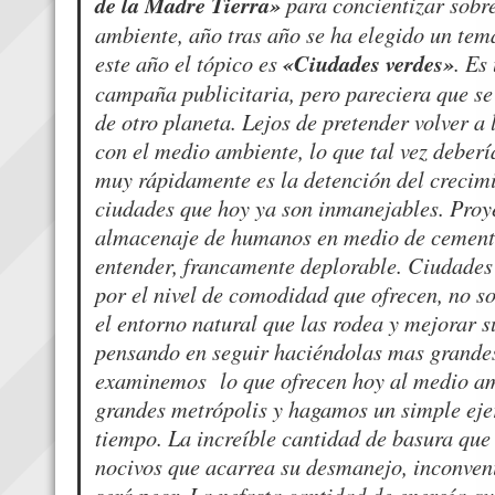
de la Madre Tierra»
para concientizar sobr
ambiente, año tras año se ha elegido un tema
este año el tópico es
«Ciudades verdes»
. Es
campaña publicitaria, pero pareciera que se
de otro planeta. Lejos de pretender volver a
con el medio ambiente, lo que tal vez deber
muy rápidamente es la detención del crecimi
ciudades que hoy ya son inmanejables. Pro
almacenaje de humanos en medio de cemento
entender, francamente deplorable. Ciudades
por el nivel de comodidad que ofrecen, no 
el entorno natural que las rodea y mejorar s
pensando en seguir haciéndolas mas grandes 
examinemos lo que ofrecen hoy al medio am
grandes metrópolis y hagamos un simple ejer
tiempo. La increíble cantidad de basura que 
nocivos que acarrea su desmanejo, inconveni
será peor. La nefasta cantidad de energía qu